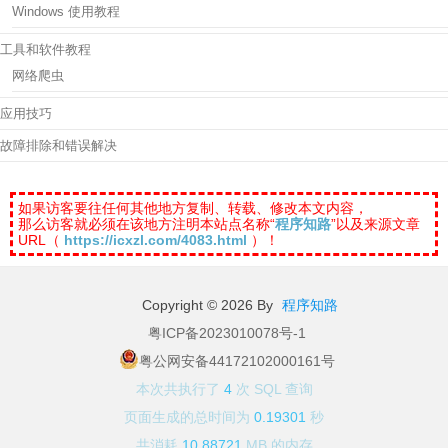
Windows 使用教程
工具和软件教程
网络爬虫
应用技巧
故障排除和错误解决
如果访客要往任何其他地方复制、转载、修改本文内容，
那么访客就必须在该地方注明本站点名称“
程序知路
”以及来源文章
URL（
https://icxzl.com/4083.html
）！
Copyright © 2026 By
程序知路
粤ICP备2023010078号-1
粤公网安备44172102000161号
本次共执行了
4
次 SQL 查询
页面生成的总时间为
0.19301
秒
共消耗
10.88721
MB 的内存